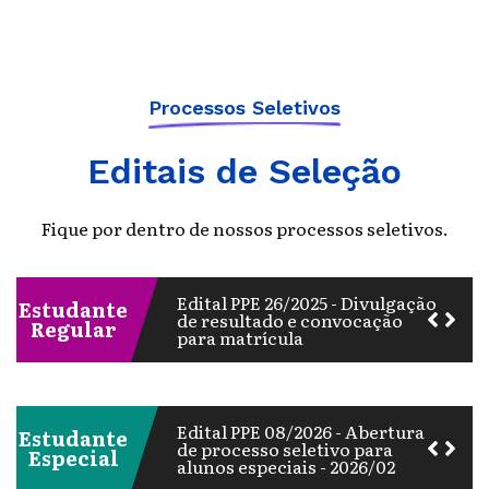
Processos Seletivos
Edital PPE 22/2025 - Edital de
seleção suplementar -
PROGRAMA
Editais de Seleção
AGROQUALIPESQUISA
Edital PPE 03/2026 - Retificação
Edital PPE 17/2025 - Divulgação
Fique por dentro de nossos processos seletivos.
do cronograma do edital PPE
do resultado do processo
23/2025
seletivo para alunos especiais
2025/2
Edital PPE 26/2025 - Divulgação
Estudante
de resultado e convocação
Regular
Edital PPE 09/2026 - Apresenta
para matrícula
o resultado do processo de
classificação para o segundo
semestre de 2026
Edital PPE 24/2025 - Resultado
do processo seletivo para
alunos regulares
Edital PPE 08/2026 - Abertura
Estudante
de processo seletivo para
Especial
alunos especiais - 2026/02
Edital PPE 23/2025 - Edital de