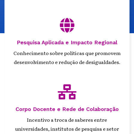
fas
fa-
globe
Pesquisa Aplicada e Impacto Regional
Conhecimento sobre políticas que promovem
desenvolvimento e redução de desigualdades.
fas
fa-
network-
Corpo Docente e Rede de Colaboração
wired
Incentivo a troca de saberes entre
universidades, institutos de pesquisa e setor