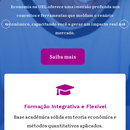
Economia na UEL oferece uma imersão profunda nos
conceitos e ferramentas que moldam o cenário
econômico, capacitando você a gerar um impacto real no
mercado.
Saiba mais
fas
fa-
graduation-
Formação Integrativa e Flexível
cap
Base acadêmica sólida em teoria econômica e
métodos quantitativos aplicados.