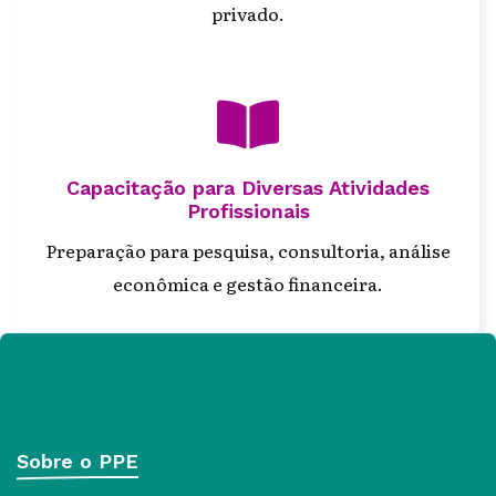
privado.
fas
fa-
book-
Capacitação para Diversas Atividades
open
Profissionais
Preparação para pesquisa, consultoria, análise
econômica e gestão financeira.
Sobre o PPE